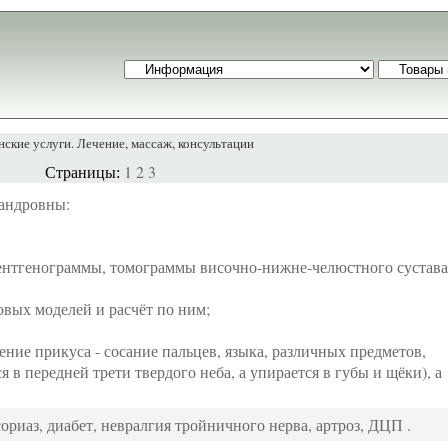
ские услуги. Лечение, массаж, консультации
1
2
3
Страницы:
сандровны:
рентгенограммы, томограммы височно-нижне-челюстного сустава
вых моделей и расчёт по ним;
ие прикуса - сосание пальцев, языка, различных предметов,
 в передней трети твердого неба, а упирается в губы и щёки), а
ориаз, диабет, невралгия тройничного нерва, артроз, ДЦП
.