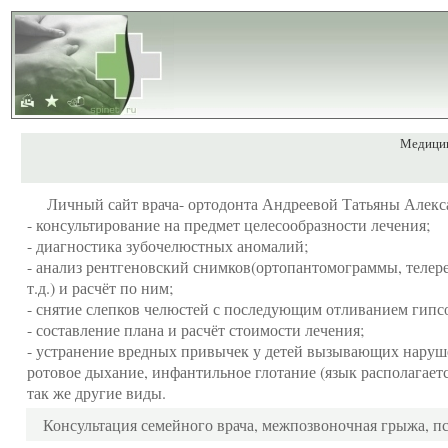
Медицин
Личный сайт врача- ортодонта Андреевой Татьяны Алек
- консультирование на предмет целесообразности лечения;
- диагностика зубочелюстных аномалий;
- анализ рентгеновский снимков(ортопантомограммы, теле
т.д.) и расчёт по ним;
- снятие слепков челюстей с последующим отливанием гипсо
- составление плана и расчёт стоимости лечения;
- устранение вредных привычек у детей вызывающих нарушен
ротовое дыхание, инфантильное глотание (язык располагается
так же другие виды
.
Консультация семейного врача, межпозвоночная грыжа, пс