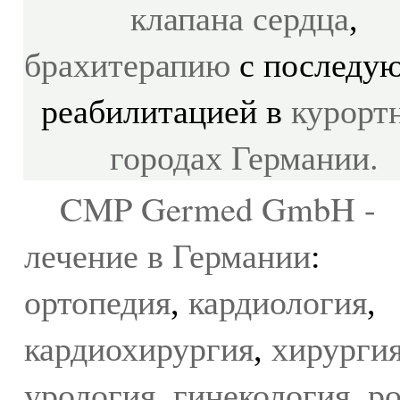
клапана сердца
,
брахитерапию
с последу
курорт
реабилитацией в
городах Германии
.
CMP Germed GmbH -
лечение в Германии
:
ортопедия
кардиология
,
,
кардиохирургия
хирурги
,
урология
гинекология
р
,
,